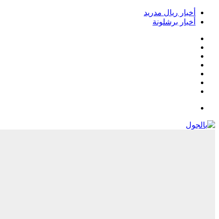
أخبار ريال مدريد
أخبار برشلونة
فيسبوك
‫X
‫YouTube
انستقرام
‏Google
Play
تيلقرام
القائمة