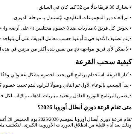
• يشارك 36 فريقًا بدلًا من 32 كما كان في السابق.
• تم إلغاء دور المجموعات التقليدي، ليُستبدل بـ مرحلة الدوري.
• يخوض كل فريق 8 مباريات ضد 8 خصوم مختلفين (4 على أرضه و4 خارجها).
• يتم تصنيف الأندية في 4 أوعية حسب معامل اليويفا، على أن يتواجد حامل اللقب دائمًا في الوعاء الأول.
• لا يمكن لأي فريق مواجهة نادٍ من نفس بلده أكثر من مرتين في هذه ا
كيفية سحب القرعة
• تُدار القرعة باستخدام برنامج آلي يحدد الخصوم بشكل عشوائي وفقًا 
• يبدأ السحب بالوعاء الأول ثم الثاني وصولًا للرابع، ليتم تحديد خصوم 
• يضمن البرنامج التوزيع العادل وتحديد مباريات الذهاب والإياب لكل ف
متى تقام قرعة دوري أبطال أوروبا 2026؟
وذلك بعد أيام قليلة من انطلاق الدوريات الأوروبية الكبرى، لتكشف مل