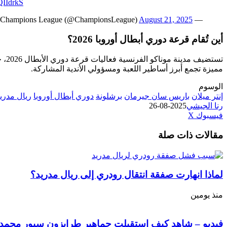
QIIdrkS
August 21, 2025
— UEFA Champions League (@ChampionsLeague)
أين تُقام قرعة دوري أبطال أوروبا 2026؟
تستضيف مدينة موناكو الفرنسية فعاليات قرعة دوري الأبطال 2026، حيث اعتاد
مميزة تجمع أبرز أساطير اللعبة ومسؤولي الأندية المشاركة.
الوسوم
إنتر ميلان
باريس سان جيرمان
برشلونة
دوري أبطال أوروبا
ريال مدري
رنا الجيشي
2025-08-26
طباعة
لينكدإن
مشاركة
بينتيريست
فيسبوك
‫X
عبر
مقالات ذات صلة
البريد
لماذا انهارت صفقة انتقال رودري إلى ريال مدريد؟
منذ يومين
فيديو – شاهد كيف استقبلت جماهير طرابزون سبور محمد ص