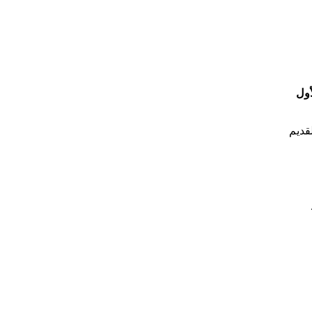
أول
قديم