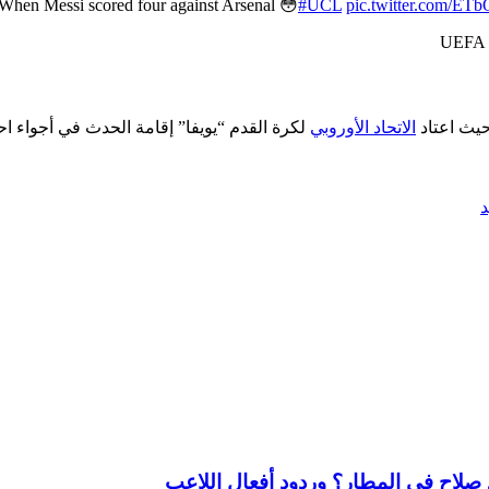
When Messi scored four against Arsenal 😳
#UCL
pic.twitter.com/ETb
الاتحاد الأوروبي
لكرة القدم “يويفا” إقامة الحدث في أجواء احت
د
لاح في المطار؟ وردود أفعال اللاعب