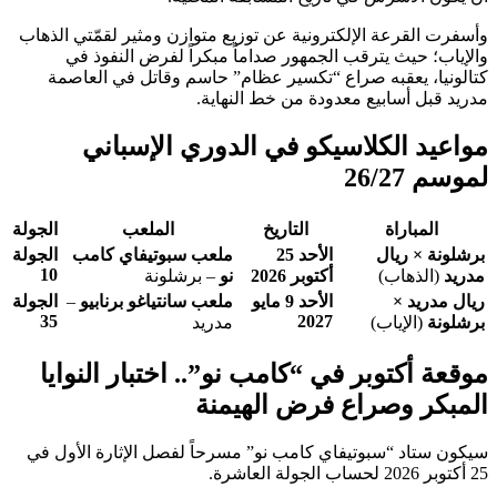
وأسفرت القرعة الإلكترونية عن توزيع متوازن ومثير لقمّتي الذهاب
والإياب؛ حيث يترقب الجمهور صداماً مبكراً لفرض النفوذ في
كتالونيا، يعقبه صراع “تكسير عظام” حاسم وقاتل في العاصمة
مدريد قبل أسابيع معدودة من خط النهاية.
مواعيد الكلاسيكو في الدوري الإسباني
لموسم 26/27
المباراة
التاريخ
الملعب
الجولة
برشلونة × ريال
الأحد 25
ملعب سبوتيفاي كامب
الجولة
10
مدريد
(الذهاب)
أكتوبر 2026
نو
– برشلونة
ريال مدريد ×
الأحد 9 مايو
ملعب سانتياغو برنابيو
–
الجولة
35
2027
برشلونة
(الإياب)
مدريد
موقعة أكتوبر في “كامب نو”.. اختبار النوايا
المبكر وصراع فرض الهيمنة
سيكون ستاد “سبوتيفاي كامب نو” مسرحاً لفصل الإثارة الأول في
25 أكتوبر 2026 لحساب الجولة العاشرة.