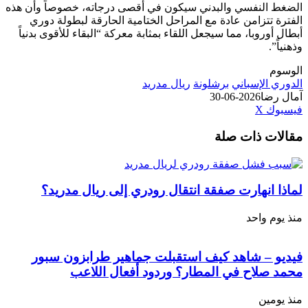
الضغط النفسي والبدني سيكون في أقصى درجاته، خصوصاً وأن هذه
الفترة تتزامن عادة مع المراحل الختامية الحارقة لبطولة دوري
أبطال أوروبا، مما سيجعل اللقاء بمثابة معركة “البقاء للأقوى بدنياً
وذهنياً”.
الوسوم
الدوري الإسباني
برشلونة
ريال مدريد
آمال رضا
2026-06-30
طباعة
لينكدإن
مشاركة
بينتيريست
فيسبوك
‫X
عبر
مقالات ذات صلة
البريد
لماذا انهارت صفقة انتقال رودري إلى ريال مدريد؟
منذ يوم واحد
فيديو – شاهد كيف استقبلت جماهير طرابزون سبور
محمد صلاح في المطار؟ وردود أفعال اللاعب
منذ يومين