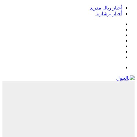
أخبار ريال مدريد
أخبار برشلونة
فيسبوك
‫X
‫YouTube
انستقرام
‏Google
Play
تيلقرام
القائمة