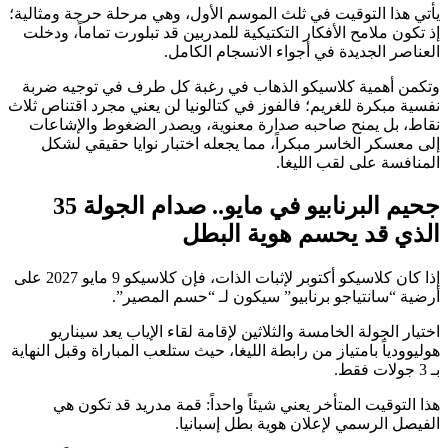
يأتي هذا التوقيت في ثلث الموسم الأول، وهي مرحلة حرجة ومثالية؛
إذ تكون ملامح الأفكار التكتيكية للمدربين قد تبلورت تماماً، ودخلت
العناصر الجديدة في أجواء الانسجام الكامل.
وتكمن أهمية كلاسيكو الذهاب في رغبة كل طرف في توجيه ضربة
نفسية مبكرة للغريم؛ فالفوز في كتالونيا لن يعني مجرد اقتناص ثلاث
نقاط، بل يمنح صاحبه صدارة معنوية، ويصدر الضغوط والإشاعات
إلى معسكر الخاسر مبكراً، مما يجعله اختبار نوايا حقيقي لشكل
المنافسة على لقب الليغا.
جحيم البرنابيو في مايو.. صدام الجولة 35
الذي قد يحسم هوية البطل
إذا كان كلاسيكو أكتوبر لإثبات الذات، فإن كلاسيكو 9 مايو 2027 على
أرضية “سانتياجو برنابيو” سيكون لـ “حسم المصير”.
اختيار الجولة الخامسة والثلاثين لإقامة لقاء الإياب يعد سيناريو
هوليوودياً بامتياز من رابطة الليغا، حيث ستلعب المباراة وقبل النهاية
بـ 3 جولات فقط.
هذا التوقيت المتأخر يعني شيئاً واحداً: قمة مدريد قد تكون هي
الفيصل الرسمي لإعلان هوية بطل إسبانيا.