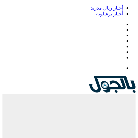
أخبار ريال مدريد
أخبار برشلونة
فيسبوك
‫X
‫YouTube
انستقرام
‏Google
Play
تيلقرام
القائمة