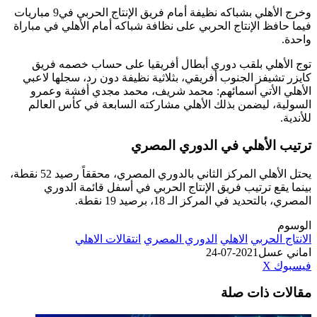
وخرج الأهلي بشباكه نظيفة أمام فريق الإنتاج الحربي في9 مباريات
فيما حافظ الإنتاج الحربي على نظافة شباكه أمام الأهلي في مباراة
واحدة.
توج الأهلي بلقب دوري أبطال أفريقيا على حساب خصمه فريق
كايزر تشيفز الجنوب أفريقي، بثلاثية نظيفة دون رد، سجلها لاعبي
الأهلي الأتي أسمائهم: محمد شريف، محمد مجدي أفشة وعمرو
السولية، ليضمن بذلك الأهلي مشاركته السابعة في كأس العالم
للأندية.
ترتيب الأهلي في الدوري المصري
يحتل الأهلي المركز الثاني بالدوري المصري، محققاً رصيد 52 نقطة،
بينما يقع ترتيب فريق الإنتاج الحربي في أسفل قائمة الدوري
المصري، بالتحديد في المركز الـ 18، برصيد 19 نقطة.
الوسوم
الانتاج الحربي
الاهلي
الدوري المصري
انتقالات الاهلي
اماني عسل
2021-07-24
طباعة
لينكدإن
مشاركة
بينتيريست
فيسبوك
‫X
عبر
مقالات ذات صلة
البريد