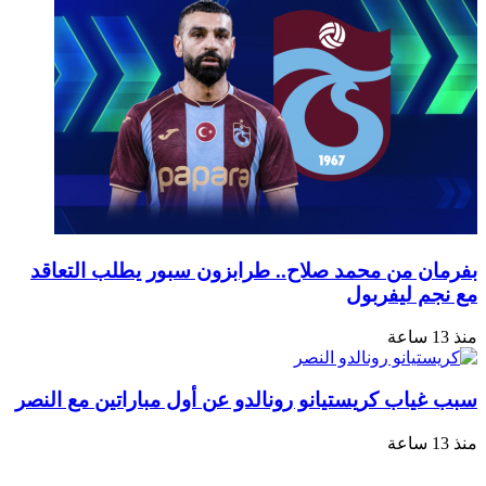
بفرمان من محمد صلاح.. طرابزون سبور يطلب التعاقد
مع نجم ليفربول
منذ 13 ساعة
سبب غياب كريستيانو رونالدو عن أول مباراتين مع النصر
منذ 13 ساعة