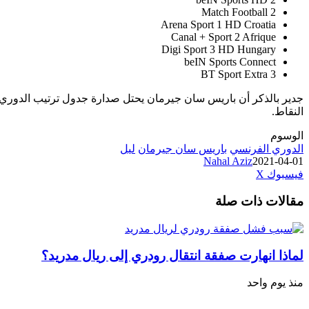
Match Football 2
Arena Sport 1 HD Croatia
Canal + Sport 2 Afrique
Digi Sport 3 HD Hungary
beIN Sports Connect
BT Sport Extra 3
النقاط.
الوسوم
الدوري الفرنسي
باريس سان جيرمان
ليل
Nahal Aziz
2021-04-01
طباعة
لينكدإن
مشاركة
بينتيريست
فيسبوك
‫X
عبر
مقالات ذات صلة
البريد
لماذا انهارت صفقة انتقال رودري إلى ريال مدريد؟
منذ يوم واحد