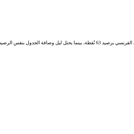
جدير بالذكر أن باريس سان جيرمان يحتل صدارة جدول ترتيب الدوري الفرنسي برصيد 63 نُقطة، بينما يحتل ليل وصافة الجدول بنفس