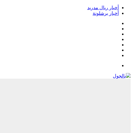
أخبار ريال مدريد
أخبار برشلونة
فيسبوك
‫X
‫YouTube
انستقرام
‏Google
Play
تيلقرام
القائمة