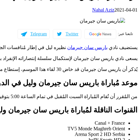
Nahal Aziz
2021-04-01
Telegram
Twitter
تابعنا عبر:
يستضيف نادي
باريس سان جيرمان
نظيره ليل في إطار مُنافسات الجولة ال
يسعى نادي باريس سان جيرمان لإستكمال سلسلة إنتصاراته الإنفراد بصد
يُذكر أن باريس سان جيرمان قد خاض 30 لقاء هذا الموسم، إستطاع من خلالهم الفوز في 20 لقاء، بينما تعادل في 3 مُباريات، وهُزم في 7 لقاءات.
موعد مُباراة باريس سان جيرمان وليل في ال
من المُقرر أن تُقام المُباراة السبت المُقبل في تمام الساعة 5:00 بتوقيت القاهرة، والساعة 6:00 بتوقيت مكة المُكرمة.
القنوات الناقلة لمُباراة باريس سان جيرمان و
Canal + France
TV5 Monde Maghreb Orient
Arena Sport 2 HD Serbia
beIN Sports HD 2