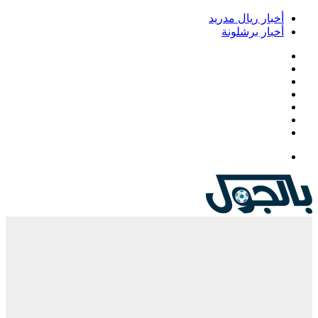
أخبار ريال مدريد
أخبار برشلونة
فيسبوك
‫X
‫YouTube
انستقرام
‏Google
Play
تيلقرام
القائمة