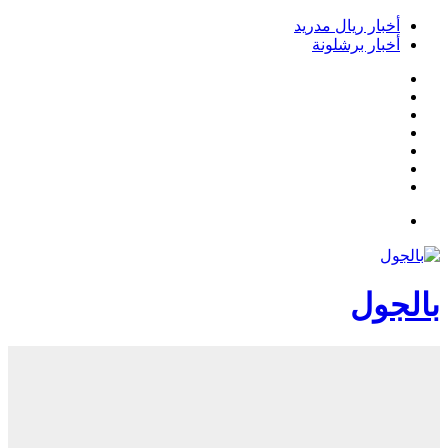
أخبار ريال مدريد
أخبار برشلونة
فيسبوك
‫X
‫YouTube
انستقرام
‏Google
Play
تيلقرام
القائمة
بالجول