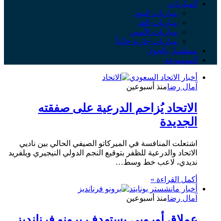
المباريات
مباريات اليوم
مباريات الغد
مباريات الأمس
مباريات جارية حالياً
مسلسل بالجول
الموسوعة
أخبار الاتحاد السعودي
آمال رضا
منذ أسبوعين
الاتحاد يُزاحم الدرعية على صفقته
الجديدة
اشتعلت المنافسة في الميركاتو الصيفي الحالي بين ناديي
الاتحاد والدرعية للظفر بتوقيع النجم الدولي النيجيري ويلفريد
نديدي، لاعب خط وسط…
أكمل القراءة »
أخبار مانشستر يونايتد
آمال رضا
منذ أسبوعين
عملاق أوروبي يستهدف برونو فرنانديز