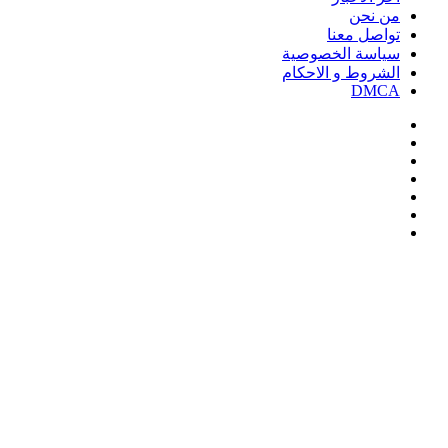
من نحن
تواصل معنا
سياسة الخصوصية
الشروط و الاحكام
DMCA
فيسبوك
‫X
‫YouTube
انستقرام
‏Google
Play
تيلقرام