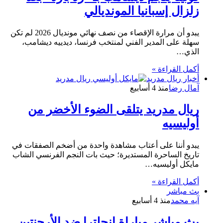
زلزال إسبانيا المونديالي
يبدو أن مرارة الإقصاء من نصف نهائي مونديال 2026 لم تكن
سهلة على المدير الفني لمنتخب فرنسا، ديدييه ديشامب،
الذي…
أكمل القراءة »
أخبار ريال مدريد
آمال رضا
منذ 4 أسابيع
ريال مدريد يتلقى الضوء الأخضر من
أوليسيه
يبدو أننا على أعتاب مشاهدة واحدة من أضخم الصفقات في
تاريخ الساحرة المستديرة؛ حيث بات النجم الفرنسي الشاب
مايكل أوليسيه…
أكمل القراءة »
بث مباشر
آيه محمد
منذ 4 أسابيع
بث مباشر مباراة إنجلترا ضد الأرجنتين