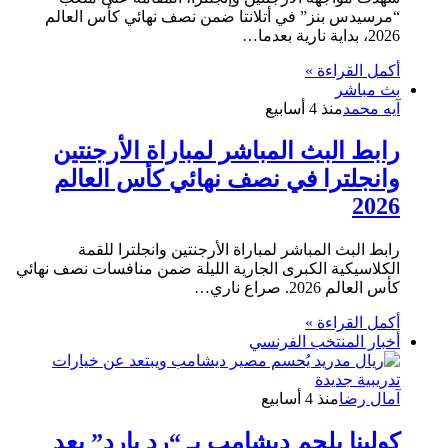
“مرسيدس بنز” في أتلانتا ضمن نصف نهائي كأس العالم
2026، بداية نارية بعدما…
أكمل القراءة »
بث مباشر
آيه محمد
منذ 4 أسابيع
رابط البث المباشر لمباراة الأرجنتين
وانجلترا في نصف نهائي كأس العالم
2026
رابط البث المباشر لمباراة الأرجنتين وانجلترا للقمة
الكلاسيكية الكبرى الجارية الليلة ضمن منافسات نصف نهائي
كأس العالم 2026. صراع ناري…
أكمل القراءة »
أخبار المنتخب الفرنسي
آمال رضا
منذ 4 أسابيع
كولينا يلجم ديشامب بـ “رد بارد” بعد