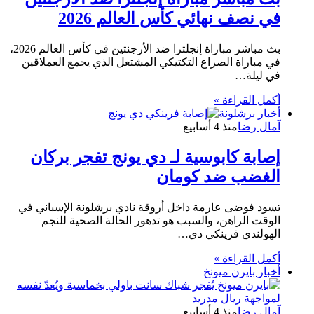
في نصف نهائي كأس العالم 2026
بث مباشر مباراة إنجلترا ضد الأرجنتين في كأس العالم 2026،
في مباراة الصراع التكتيكي المشتعل الذي يجمع العملاقين
في ليلة…
أكمل القراءة »
أخبار برشلونة
آمال رضا
منذ 4 أسابيع
إصابة كابوسية لـ دي يونج تفجر بركان
الغضب ضد كومان
تسود فوضى عارمة داخل أروقة نادي برشلونة الإسباني في
الوقت الراهن، والسبب هو تدهور الحالة الصحية للنجم
الهولندي فرينكي دي…
أكمل القراءة »
أخبار بايرن ميونخ
آمال رضا
منذ 4 أسابيع