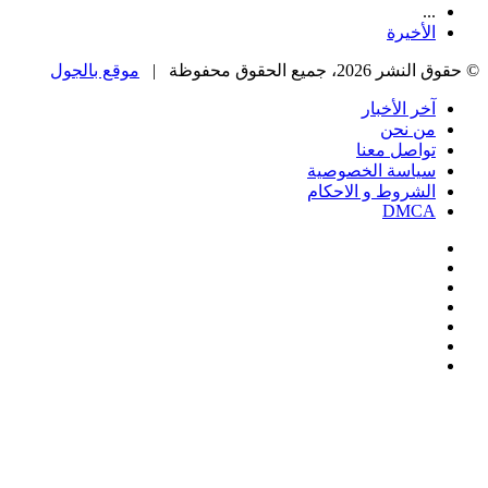
...
الأخيرة
© حقوق النشر 2026، جميع الحقوق محفوظة |
موقع بالجول
آخر الأخبار
من نحن
تواصل معنا
سياسة الخصوصية
الشروط و الاحكام
DMCA
فيسبوك
‫X
‫YouTube
انستقرام
‏Google
Play
تيلقرام