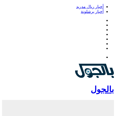
أخبار ريال مدريد
أخبار برشلونة
فيسبوك
‫X
‫YouTube
انستقرام
‏Google
Play
تيلقرام
القائمة
بالجول