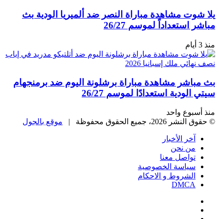
ت مشاهدة مباراة النصر ضد ألميريا الودية بث
ستعداداً لموسم 26/27
اشر مشاهدة مباراة برشلونة اليوم ضد برمنجهام
ودية استعدادًا لموسم 26/27
بوع واحد
، جميع الحقوق محفوظة |
موقع بالجول
خر الأخبار
ن نحن
واصل معنا
ياسة الخصوصية
لشروط و الاحكام
DMC
يسبوك
‫
‫YouTub