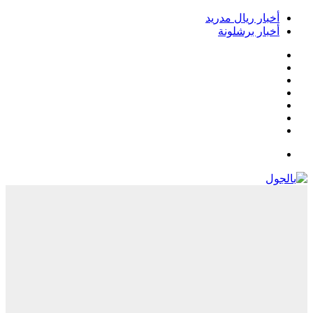
خبار ريال مدريد
خبار برشلونة
يسبوك
‫
‫YouTub
نستقرام
Google
Pla
يلقرام
لقائمة