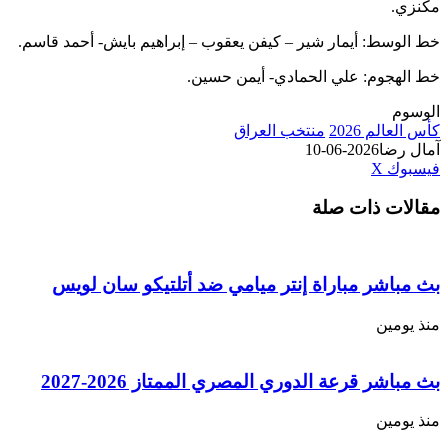
سط: أيمار شير – كيفن يعقوب – إبراهيم بايش- أحمد قاسم.
جوم: علي الحمادي- أيمن حسين.
لم 2026
منتخب العراق
ضا
2026-06-10
طباعة
لينكدإن
مشاركة
بينتيريست
ك
‫X
عبر
ت ذات صلة
البريد
اشر مباراة إنتر ميامي ضد أتلتيكو سان لويس
مين
ر قرعة الدوري المصري الممتاز 2026-2027
مين