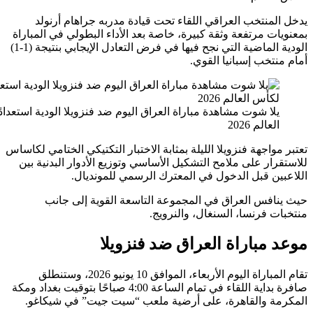
منتخب العراقي اللقاء تحت قيادة مدربه جراهام أرنولد
ت مرتفعة وثقة كبيرة، خاصة بعد الأداء البطولي في المباراة
الودية الماضية التي نجح فيها في فرض التعادل الإيجابي بنتيجة (1-1)
تخب إسبانيا القوي.
لا شوت مشاهدة مباراة العراق اليوم ضد فنزويلا الودية استعدادًا لكأس
لعالم 2026
واجهة فنزويلا الليلة بمثابة الاختبار التكتيكي الختامي لكاساس
ار على ملامح التشكيل الأساسي وتوزيع الأدوار البدنية بين
ين قبل الدخول في المعترك الرسمي للمونديال.
افس العراق في المجموعة التاسعة القوية إلى جانب
 فرنسا، السنغال، والنرويج.
مباراة العراق ضد فنزويلا
تقام المباراة اليوم الأربعاء، الموافق 10 يونيو 2026، وستنطلق
صافرة بداية اللقاء في تمام الساعة 4:00 صباحًا بتوقيت بغداد ومكة
ة والقاهرة، على أرضية ملعب “سيت جيت” في شيكاغو.