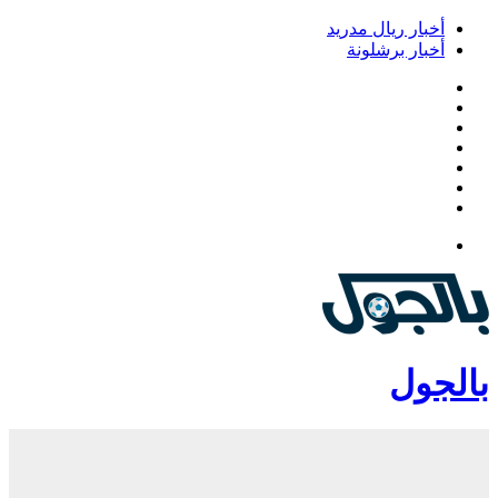
أخبار ريال مدريد
أخبار برشلونة
فيسبوك
‫X
‫YouTube
انستقرام
‏Google
Play
تيلقرام
القائمة
بالجول