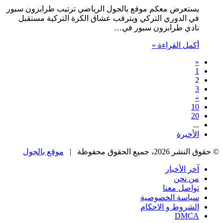
يستعرض معكم موقع بالجول الرياضي ترتيب طرابزون سبور
في الدوري التركي ويترقب عشاق الكرة التركية مستقبل
نادي طرابزون سبور في…
أكمل القراءة »
«
1
2
3
»
10
20
...
الأخيرة
© حقوق النشر 2026، جميع الحقوق محفوظة |
موقع بالجول
آخر الأخبار
من نحن
تواصل معنا
سياسة الخصوصية
الشروط و الاحكام
DMCA