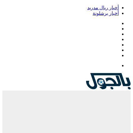
أخبار ريال مدريد
أخبار برشلونة
فيسبوك
‫X
‫YouTube
انستقرام
‏Google
Play
تيلقرام
القائمة